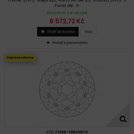
Průměr (mm) : vnější 320, vnitřní 64, děr 8,5 .Tloušťka (mm) : 5
.Počet děr : 6 .
Skladom v e-shope
6 572,72 Kč
Vložiť do košíka
Viac
Pridať k porovnaniu
Doprava zdarma
KÓD:
F1386-78B40870