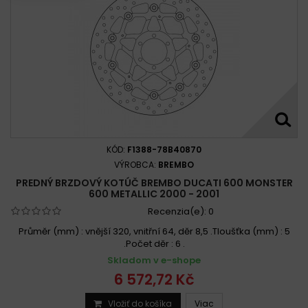
KÓD:
F1388-78B40870
VÝROBCA:
BREMBO
PREDNÝ BRZDOVÝ KOTÚČ BREMBO DUCATI 600 MONSTER
600 METALLIC 2000 - 2001
Recenzia(e):
0
Průměr (mm) : vnější 320, vnitřní 64, děr 8,5 .Tloušťka (mm) : 5
.Počet děr : 6 .
Skladom v e-shope
6 572,72 Kč
Vložiť do košíka
Viac