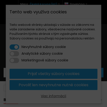
Mena :
Česká Koruna (Kč)
Slovenčina
Tento web využíva cookies
+420 771 127 977 (Po-Pá, 9-12 a 13-17)
info@brzdynamoto.cz
Tieto webové stránky ukladajú v súlade so zákonmi na
vaše zariadenie súbory, všeobecne nazývané cookies.
Používaním týchto stránok s tým vyjadrujete súhlas.
Súbory cookies sa používajú na personalizáciu reklám
Nevyhnutné súbory cookie
Analytické súbory cookie
Košík
0
Produkty
0,00 Kč
Marketingové súbory cookie
Prijať všetky súbory cookies
Povoliť len nevyhnutne nutné cookies
Brzdové kotúče
Ducati
600
Viac informácií
BANNER