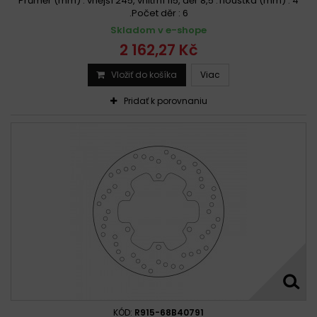
Průměr (mm) : vnější 245, vnitřní 115, děr 8,5 .Tloušťka (mm) : 4
.Počet děr : 6
Skladom v e-shope
2 162,27 Kč
Vložiť do košíka
Viac
Pridať k porovnaniu
KÓD:
R915-68B40791