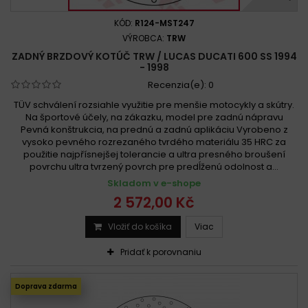
KÓD:
R124-MST247
VÝROBCA:
TRW
ZADNÝ BRZDOVÝ KOTÚČ TRW / LUCAS DUCATI 600 SS 1994
- 1998
Recenzia(e):
0
TÜV schválení rozsiahle využitie pre menšie motocykly a skútry.
Na športové účely, na zákazku, model pre zadnú nápravu
Pevná konštrukcia, na prednú a zadnú aplikáciu Vyrobeno z
vysoko pevného rozrezaného tvrdého materiálu 35 HRC za
použitie najpřísnejšej tolerancie a ultra presného broušení
povrchu ultra tvrzený povrch pre predĺženú odolnost a...
Skladom v e-shope
2 572,00 Kč
Vložiť do košíka
Viac
Pridať k porovnaniu
Doprava zdarma