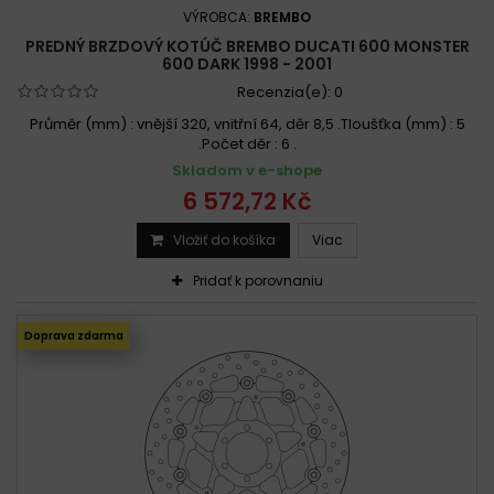
VÝROBCA:
BREMBO
PREDNÝ BRZDOVÝ KOTÚČ BREMBO DUCATI 600 MONSTER
600 DARK 1998 - 2001
Recenzia(e):
0
Průměr (mm) : vnější 320, vnitřní 64, děr 8,5 .Tloušťka (mm) : 5
.Počet děr : 6 .
Skladom v e-shope
6 572,72 Kč
Vložiť do košíka
Viac
Pridať k porovnaniu
Doprava zdarma