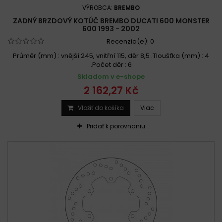
VÝROBCA:
BREMBO
ZADNÝ BRZDOVÝ KOTÚČ BREMBO DUCATI 600 MONSTER
600 1993 - 2002
Recenzia(e):
0
Průměr (mm) : vnější 245, vnitřní 115, děr 8,5 .Tloušťka (mm) : 4
.Počet děr : 6
Skladom v e-shope
2 162,27 Kč
Vložiť do košíka
Viac
Pridať k porovnaniu