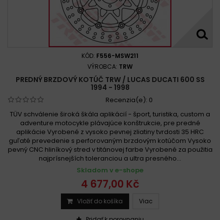
KÓD:
F556-MSW211
VÝROBCA:
TRW
PREDNÝ BRZDOVÝ KOTÚČ TRW / LUCAS DUCATI 600 SS
1994 - 1998
Recenzia(e):
0
TÜV schválenie široká škála aplikácií - šport, turistika, custom a
adventure motocykle plávajúce konštrukcie, pre predné
aplikácie Vyrobené z vysoko pevnej zliatiny tvrdosti 35 HRC
guľaté prevedenie s perforovaným brzdovým kotúčom Vysoko
pevný CNC hliníkový stred v titánovej farbe Vyrobené za použitia
najprísnejších toleranciou a ultra presného...
Skladom v e-shope
4 677,00 Kč
Vložiť do košíka
Viac
Pridať k porovnaniu