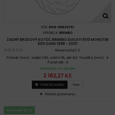
KÓD:
R916-68B40791
VÝROBCA:
BREMBO
ZADNÝ BRZDOVÝ KOTÚČ BREMBO DUCATI 600 MONSTER
600 DARK 1998 - 2001
Recenzia(e):
0
Průměr (mm) : vnější 245, vnitřní 115, děr 8,5 .Tloušťka (mm) : 4
.Počet děr : 6
Skladom v e-shope
2 162,27 Kč
Vložiť do košíka
Viac
Pridať k porovnaniu
POROVNAŤ (
0
)