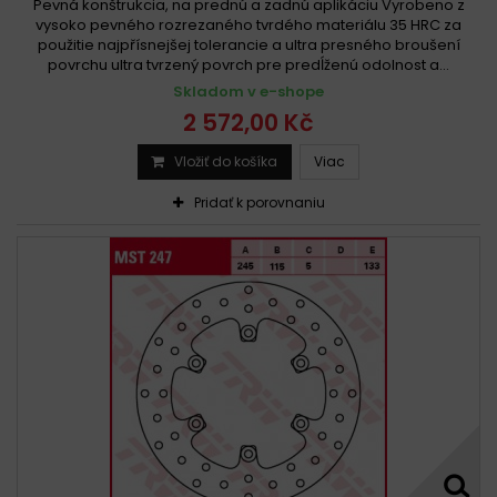
Pevná konštrukcia, na prednú a zadnú aplikáciu Vyrobeno z
vysoko pevného rozrezaného tvrdého materiálu 35 HRC za
použitie najpřísnejšej tolerancie a ultra presného broušení
povrchu ultra tvrzený povrch pre predĺženú odolnost a...
Skladom v e-shope
2 572,00 Kč
Vložiť do košíka
Viac
Pridať k porovnaniu