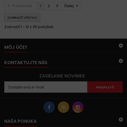
Predchádz.
1
2
3
Ďalej
ZOBRAZIŤ VŠETKO
Zobraziť 1 - 12 z 35 položiek
MÔJ ÚČET
KONTAKTUJTE NÁS
ZASIELANIE NOVINIEK
PREDPLATIŤ
NAŠA PONUKA