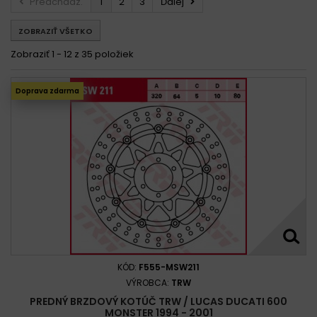
Predchádz.
1
2
3
Ďalej
Ducati 600 MONSTER DARK 1998 - 2001
ZOBRAZIŤ VŠETKO
Ducati 600 MONSTER DARK CITY 1999 - 2001
Ducati 600 MONSTER METALLIC 2000 - 2001
Zobraziť 1 - 12 z 35 položiek
Ducati 600 MONSTER ROAD 1997
Ducati 600 SS 1994 - 1998
Doprava zdarma
Ducati 600 SS SUPERSPORT 1991 - 2000
KÓD:
F555-MSW211
VÝROBCA:
TRW
PREDNÝ BRZDOVÝ KOTÚČ TRW / LUCAS DUCATI 600
MONSTER 1994 - 2001