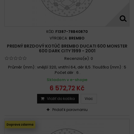
KÓD:
F1387-78B40870
VÝROBCA:
BREMBO
PREDNÝ BRZDOVÝ KOTÚČ BREMBO DUCATI 600 MONSTER
600 DARK CITY 1999 - 2001
Recenzia(e):
0
Průměr (mm) : vnější 320, vnitřní 64, děr 8,5 .Tloušťka (mm) : 5
.Počet děr : 6 .
Skladom v e-shope
6 572,72 Kč
Vložiť do košíka
Viac
Pridať k porovnaniu
Doprava zdarma