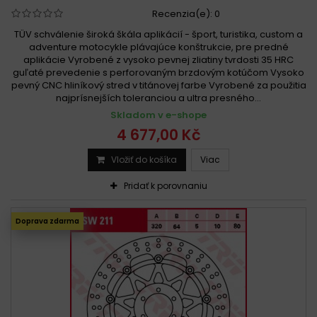
Recenzia(e):
0
TÜV schválenie široká škála aplikácií - šport, turistika, custom a
adventure motocykle plávajúce konštrukcie, pre predné
aplikácie Vyrobené z vysoko pevnej zliatiny tvrdosti 35 HRC
guľaté prevedenie s perforovaným brzdovým kotúčom Vysoko
pevný CNC hliníkový stred v titánovej farbe Vyrobené za použitia
najprísnejších toleranciou a ultra presného...
Skladom v e-shope
4 677,00 Kč
Vložiť do košíka
Viac
Pridať k porovnaniu
Doprava zdarma