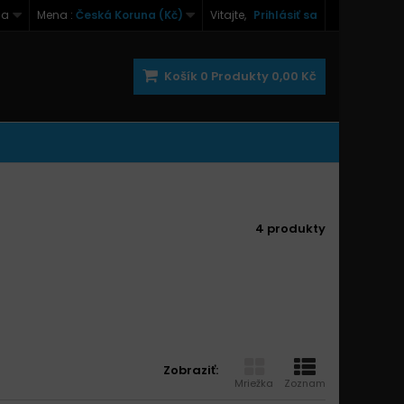
na
Mena :
Česká Koruna (Kč)
Vitajte,
Prihlásiť sa
Košík
0
Produkty
0,00 Kč
4 produkty
Zobraziť:
Mriežka
Zoznam