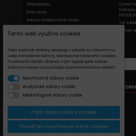
Objednávky
Corsa Tec
Ostrava-
Dobropisy
PRODEJ
Adresy a fakturačné údaje
Tel:
+420
Osobné údaje
E-mail:
Tento web využíva cookies
Zľavové kupóny
Nastavenia súborov cookie
Tieto webové stránky ukladajú v súlade so zákonmi na
vaše zariadenie súbory, všeobecne nazývané cookies.
Používaním týchto stránok s tým vyjadrujete súhlas.
ZASIELANIE NOVINIEK
Súbory cookies sa používajú na personalizáciu reklám
Nevyhnutné súbory cookie
NAŠA PONUKA
INFORM
Analytické súbory cookie
Marketingové súbory cookie
Zľavnené produkty
Nové produkty
Prijať všetky súbory cookies
Najpredávanejšie
Kontaktujte nás
Povoliť len nevyhnutne nutné cookies
Mapa stránky