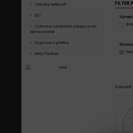
FILTER
Tabulky velikostí
EET
Výrob
Br
Ochrana osobných údajov a ich
spracovanie
Doprava a platba
Strana
Pře
MALL Partner
Zobraziť 1