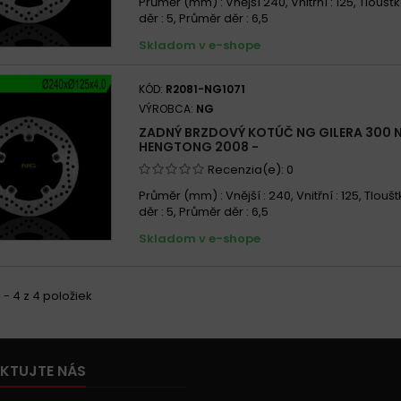
Průměr (mm) : Vnější 240, Vnitřní : 125, Tloušťk
děr : 5, Průměr děr : 6,5
Skladom v e-shope
KÓD:
R2081-NG1071
VÝROBCA:
NG
ZADNÝ BRZDOVÝ KOTÚČ NG GILERA 300 NEX
HENGTONG 2008 -
Recenzia(e):
0
Průměr (mm) : Vnější : 240, Vnitřní : 125, Tloušt
děr : 5, Průměr děr : 6,5
Skladom v e-shope
 - 4 z 4 položiek
KTUJTE NÁS