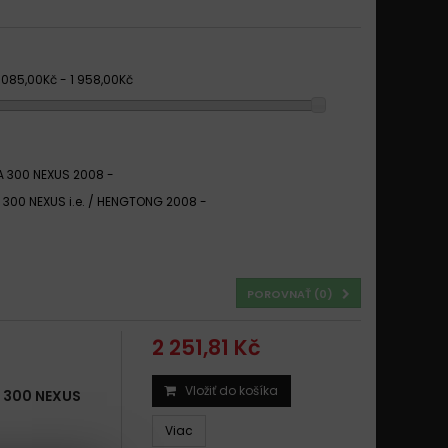
1 085,00Kč - 1 958,00Kč
A 300 NEXUS 2008 -
a 300 NEXUS i.e. / HENGTONG 2008 -
POROVNAŤ (
0
)
2 251,81 Kč
Vložiť do košíka
 300 NEXUS
Viac