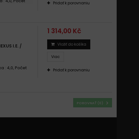
a : 4,0, Počet
Pridať k porovnaniu
1 314,00 Kč
Vložiť do košíka
US I.E. /
Viac
ka : 4,0, Počet
Pridať k porovnaniu
POROVNAŤ (
0
)