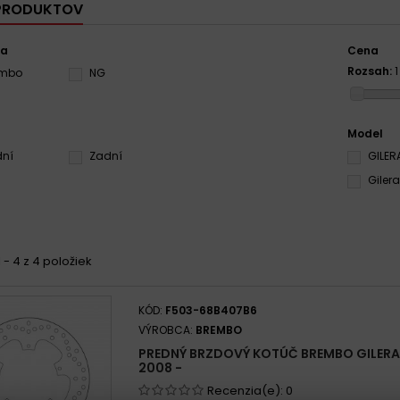
 PRODUKTOV
ca
Cena
Rozsah:
embo
NG
Model
dní
Zadní
GILER
Giler
 - 4 z 4 položiek
KÓD:
F503-68B407B6
VÝROBCA:
BREMBO
PREDNÝ BRZDOVÝ KOTÚČ BREMBO GILERA
2008 -
Recenzia(e):
0