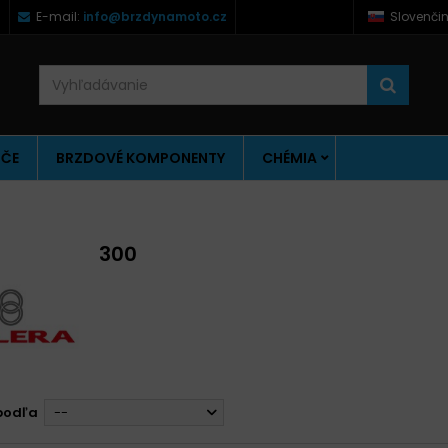
)
E-mail:
info@brzdynamoto.cz
Slovenči
ÚČE
BRZDOVÉ KOMPONENTY
CHÉMIA
300
podľa
--