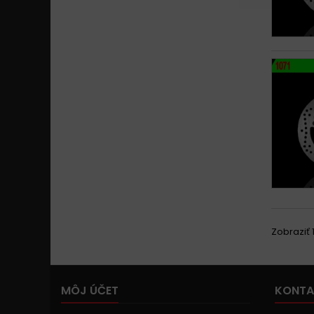
Zobraziť 1
MÔJ ÚČET
KONTA