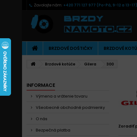
Zavolajte nám:
+420 771 127 977 (Po-Pá, 9-12 a 13-17
BRZDOVÉ DOŠTIČKY
BRZDOVÉ KOT
Brzdové kotúče
Gilera
300
INFORMACE
Výmena a vrátenie tovaru
Všeobecné obchodné podmienky
O nás
Zoradiť 
Bezpečná platba