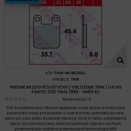
Sada na jeden kotúč
KÓD:
F369-MCB535EC
VÝROBCA:
TRW
PREDNÉ BRZDOVÉ DOŠTIČKY / OBLOŽENIE TRW / LUCAS
FANTIC 205 TRIAL 1989 - SMĚS EC
Recenzia(e):
0
TÜV schválenie pre offroad aplikácie, malé skútre a motocykle
keramická zmes pre predné a zadné brzdy optimálny brzdný
výkon po celú dobu životnosti výkonný, tichý a ľahko ovládateľný
výkon za rozumnú cenu dobrá trvanlivosť najmä v suchých
podmienkach unikátna patentovaná technológia NRS