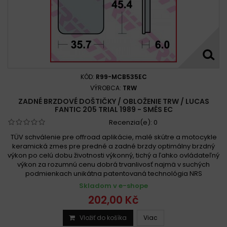
KÓD:
R99-MCB535EC
VÝROBCA:
TRW
ZADNÉ BRZDOVÉ DOŠTIČKY / OBLOŽENIE TRW / LUCAS
FANTIC 205 TRIAL 1989 - SMĚS EC
Recenzia(e):
0
TÜV schválenie pre offroad aplikácie, malé skútre a motocykle
keramická zmes pre predné a zadné brzdy optimálny brzdný
výkon po celú dobu životnosti výkonný, tichý a ľahko ovládateľný
výkon za rozumnú cenu dobrá trvanlivosť najmä v suchých
podmienkach unikátna patentovaná technológia NRS
Skladom v e-shope
202,00 Kč
Vložiť do košíka
Viac