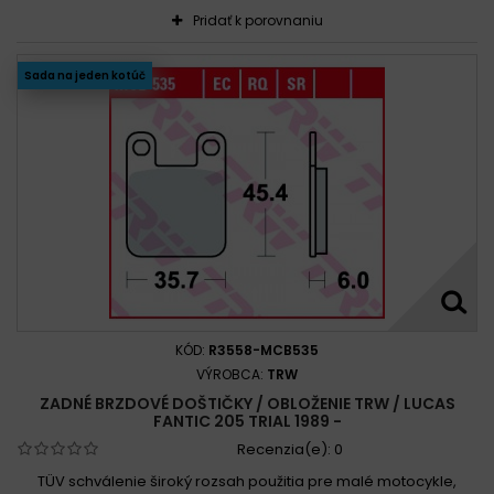
Pridať k porovnaniu
Sada na jeden kotúč
KÓD:
R3558-MCB535
VÝROBCA:
TRW
ZADNÉ BRZDOVÉ DOŠTIČKY / OBLOŽENIE TRW / LUCAS
FANTIC 205 TRIAL 1989 -
Recenzia(e):
0
TÜV schválenie široký rozsah použitia pre malé motocykle,