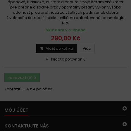
športové, turistické, custom a enduro stroje keramická zmes
pre predné a zadné brzdy optimálny brzdný výkon vysoká
odolnosť proti prehriatiu za všetkých podmienok dobrá
životnosť a šetrnosť k disku unikátna patentovaná technológia
NRS
Skladom v e-shope
290,00 Kč
Vložiť do košíka
Viac
Pridať k porovnaniu
POROVNAŤ (
0
)
Zobraziť 1 - 4 z 4 položiek
MÔJ ÚČET
KONTAKTUJTE NÁS