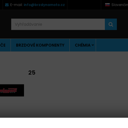
)
E-mail:
info@brzdynamoto.cz
Slovenči
ÚČE
BRZDOVÉ KOMPONENTY
CHÉMIA
25