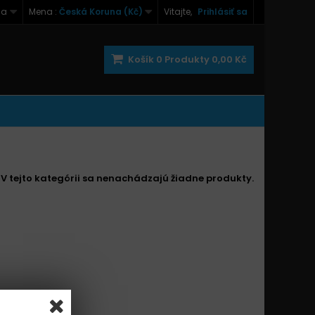
na
Mena :
Česká Koruna (Kč)
Vitajte,
Prihlásiť sa
Košík
0
Produkty
0,00 Kč
V tejto kategórii sa nenachádzajú žiadne produkty.