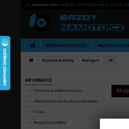
Zavolajte nám:
+420 771 127 977 (Po-Pá, 9-12 a 13-17
BRZDOVÉ DOŠTIČKY
BRZDOVÉ KOT
Brzdové doštičky
Malaguti
25
INFORMACE
Výmena a vrátenie tovaru
Všeobecné obchodné podmienky
O nás
Bezpečná platba