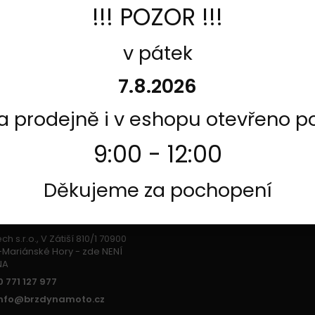
!!! POZOR !!!
v pátek
7.8.2026
na prodejně i v eshopu otevřeno p
9:00 - 12:00
Děkujeme za pochopení
KTUJTE NÁS
h s.r.o., V Zátiší 810/1 70900
Mariánské Hory - zde NENÍ
NA
 771 127 977
info@brzdynamoto.cz