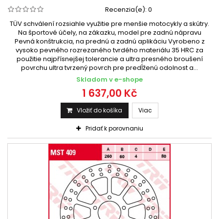
Recenzia(e):
0
TÜV schválení rozsiahle využitie pre menšie motocykly a skútry.
Na športové účely, na zákazku, model pre zadnú nápravu
Pevná konštrukcia, na prednú a zadnú aplikáciu Vyrobeno z
vysoko pevného rozrezaného tvrdého materiálu 35 HRC za
použitie najpřísnejšej tolerancie a ultra presného broušení
povrchu ultra tvrzený povrch pre predĺženú odolnost a...
Skladom v e-shope
1 637,00 Kč
Vložiť do košíka
Viac
Pridať k porovnaniu