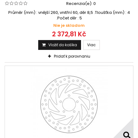
Recenzia(e):
0
Průměr (mm) : vnější 260, vnitřní 60, děr 8,5 .Tloušťka (mm) : 4
.Počet děr : 5
Nie je skladom
2 372,81 Kč
Vložiť do košíka
Viac
Pridať k porovnaniu