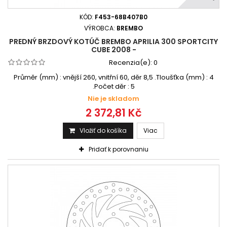
KÓD:
F453-68B407B0
VÝROBCA:
BREMBO
PREDNÝ BRZDOVÝ KOTÚČ BREMBO APRILIA 300 SPORTCITY
CUBE 2008 -
Recenzia(e):
0
Průměr (mm) : vnější 260, vnitřní 60, děr 8,5 .Tloušťka (mm) : 4
.Počet děr : 5
Nie je skladom
2 372,81 Kč
Vložiť do košíka
Viac
Pridať k porovnaniu