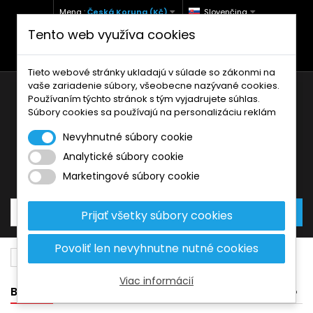
Mena :
Česká Koruna (Kč)
Slovenčina
Tento web využíva cookies
+420 771 127 977 (Po-Pá, 9-12 a 13-17)
info@brzdynamoto.cz
Tieto webové stránky ukladajú v súlade so zákonmi na
vaše zariadenie súbory, všeobecne nazývané cookies.
Používaním týchto stránok s tým vyjadrujete súhlas.
Súbory cookies sa používajú na personalizáciu reklám
Nevyhnutné súbory cookie
Analytické súbory cookie
Košík
0
Produkty
0,00 Kč
Marketingové súbory cookie
Prijať všetky súbory cookies
Povoliť len nevyhnutne nutné cookies
Brzdové kotúče
Aprilia
300
Viac informácií
BANNER