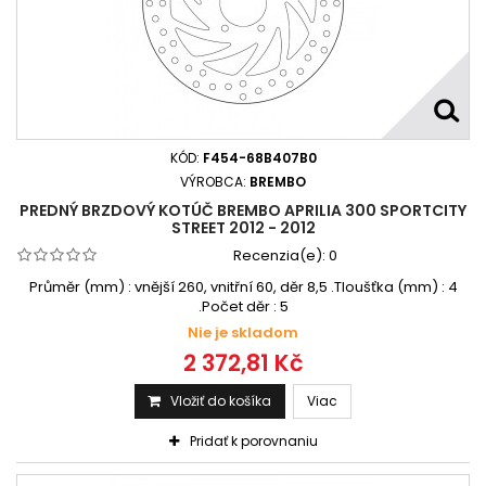
KÓD:
F454-68B407B0
VÝROBCA:
BREMBO
PREDNÝ BRZDOVÝ KOTÚČ BREMBO APRILIA 300 SPORTCITY
STREET 2012 - 2012
Recenzia(e):
0
Průměr (mm) : vnější 260, vnitřní 60, děr 8,5 .Tloušťka (mm) : 4
.Počet děr : 5
Nie je skladom
2 372,81 Kč
Vložiť do košíka
Viac
Pridať k porovnaniu