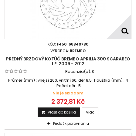
KÓD:
F450-68B407B0
VÝROBCA:
BREMBO
PREDNÝ BRZDOVÝ KOTÚČ BREMBO APRILIA 300 SCARABEO
I.E. 2009 - 2012
Recenzia(e):
0
Průměr (mm) : vnější 260, vnitřní 60, děr 8,5 .Tloušťka (mm) : 4
.Počet děr : 5
Nie je skladom
2 372,81 Kč
Vložiť do košíka
Viac
Pridať k porovnaniu