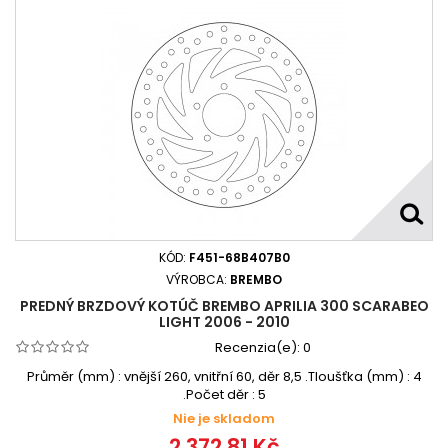
KÓD:
F451-68B407B0
VÝROBCA:
BREMBO
PREDNÝ BRZDOVÝ KOTÚČ BREMBO APRILIA 300 SCARABEO
LIGHT 2006 - 2010
Recenzia(e):
0
Průměr (mm) : vnější 260, vnitřní 60, děr 8,5 .Tloušťka (mm) : 4
.Počet děr : 5
Nie je skladom
2 372,81 Kč