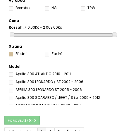
Výrobca
Brembo
NG
TRW
Cena
Rozsah:
716,00Kč - 2 063,00Kč
Strana
Přední
Zadní
Model
Aprilia 300 ATLANTIC 2010 - 2011
Aprilia 300 LEONARDO / ST 2002 - 2006
APRILIA 300 LEONARDO ST 2005 - 2006
Aprilia 300 SCARABEO / LIGHT / S i.e. 2009 - 2012
APRILIA 300 SCARABEO I.E. 2009 - 2012
APRILIA 300 SCARABEO LIGHT 2006 - 2010
POROVNAŤ (
0
)
Aprilia 300 ScarabeoS 2009 - 2010
APRILIA 300 SCARABEO SPECIAL 2009 - 2012