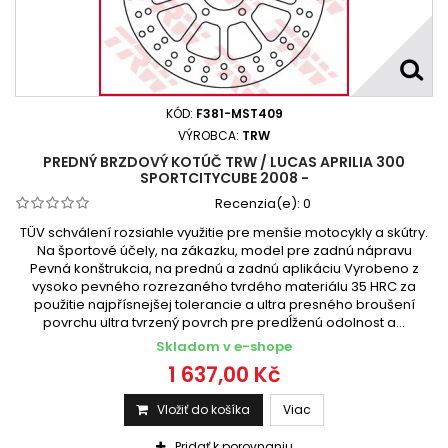
KÓD:
F381-MST409
VÝROBCA:
TRW
PREDNÝ BRZDOVÝ KOTÚČ TRW / LUCAS APRILIA 300
SPORTCITYCUBE 2008 -
Recenzia(e):
0
TÜV schválení rozsiahle využitie pre menšie motocykly a skútry.
Na športové účely, na zákazku, model pre zadnú nápravu
Pevná konštrukcia, na prednú a zadnú aplikáciu Vyrobeno z
vysoko pevného rozrezaného tvrdého materiálu 35 HRC za
použitie najpřísnejšej tolerancie a ultra presného broušení
povrchu ultra tvrzený povrch pre predĺženú odolnost a...
Skladom v e-shope
1 637,00 Kč
Vložiť do košíka
Viac
Pridať k porovnaniu