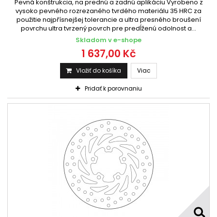
Pevná konštrukcia, na prednú a zadnú aplikáciu Vyrobeno z
vysoko pevného rozrezaného tvrdého materiálu 35 HRC za
použitie najpřísnejšej tolerancie a ultra presného broušení
povrchu ultra tvrzený povrch pre predĺženú odolnost a...
Skladom v e-shope
1 637,00 Kč
Vložiť do košíka
Viac
Pridať k porovnaniu