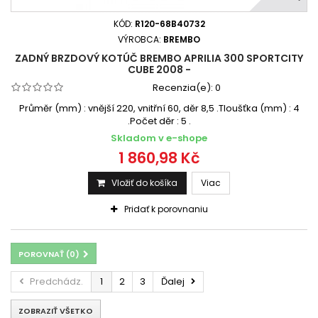
KÓD:
R120-68B40732
VÝROBCA:
BREMBO
ZADNÝ BRZDOVÝ KOTÚČ BREMBO APRILIA 300 SPORTCITY
CUBE 2008 -
Recenzia(e):
0
Průměr (mm) : vnější 220, vnitřní 60, děr 8,5 .Tloušťka (mm) : 4
.Počet děr : 5 .
Skladom v e-shope
1 860,98 Kč
Vložiť do košíka
Viac
Pridať k porovnaniu
POROVNAŤ (
0
)
Predchádz.
1
2
3
Ďalej
ZOBRAZIŤ VŠETKO