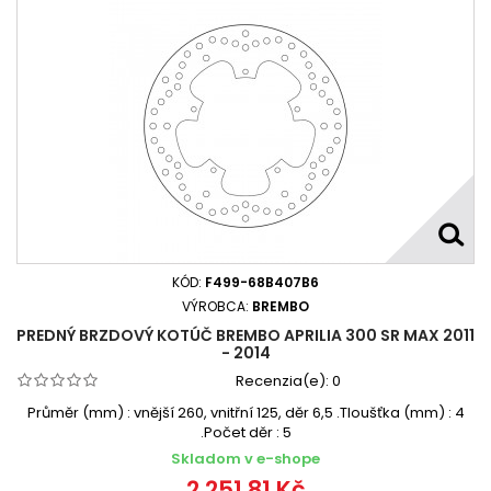
KÓD:
F499-68B407B6
VÝROBCA:
BREMBO
PREDNÝ BRZDOVÝ KOTÚČ BREMBO APRILIA 300 SR MAX 2011
- 2014
Recenzia(e):
0
Průměr (mm) : vnější 260, vnitřní 125, děr 6,5 .Tloušťka (mm) : 4
.Počet děr : 5
Skladom v e-shope
2 251,81 Kč