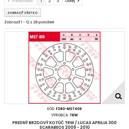
Predchádz.
1
2
3
Ďalej
Aprilia 300 SportCityCube 2008 -
ZOBRAZIŤ VŠETKO
APRILIA 300 SPORTCITY CUBE 2008 -
Aprilia 300 SPORTCITY CUBE i.e. 2009 - 2013
Zobraziť 1 - 12 z 28 položiek
Aprilia 300 SPORTCITY STREET 2012
APRILIA 300 SPORTCITY STREET 2012 - 2012
Aprilia 300 SportCubeBlackline 2011
APRILIA 300 SR MAX 2011 - 2014
Aprilia 300 SR MAX i 2010 - 2017
KÓD:
F380-MST409
VÝROBCA:
TRW
PREDNÝ BRZDOVÝ KOTÚČ TRW / LUCAS APRILIA 300
SCARABEOS 2009 - 2010