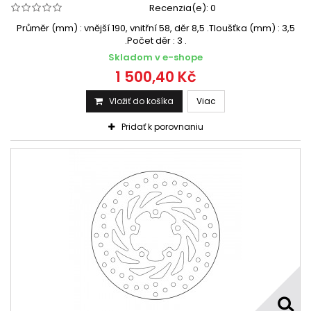
Recenzia(e):
0
Průměr (mm) : vnější 190, vnitřní 58, děr 8,5 .Tloušťka (mm) : 3,5
.Počet děr : 3 .
Skladom v e-shope
1 500,40 Kč
Vložiť do košíka
Viac
Pridať k porovnaniu