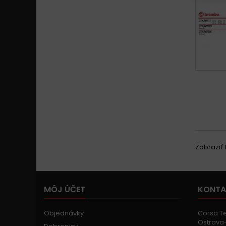
Zobraziť 1
MÔJ ÚČET
KONTA
Objednávky
Corsa Tec
Ostrava-