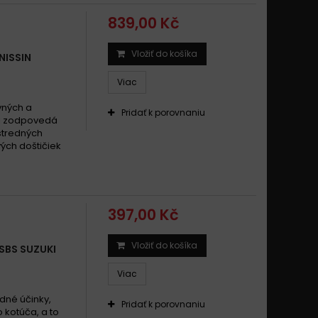
839,00 Kč
Vložiť do košíka
NISSIN
Viac
vných a
Pridať k porovnaniu
mi zodpovedá
 stredných
ých doštičiek
397,00 Kč
Vložiť do košíka
SBS SUZUKI
Viac
dné účinky,
Pridať k porovnaniu
 kotúča, a to