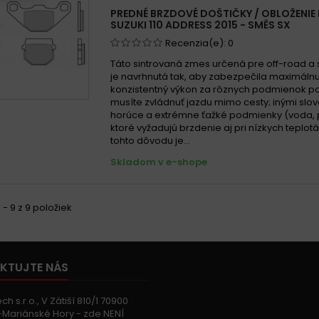
PREDNÉ BRZDOVÉ DOŠTIČKY / OBLOŽENIE
SUZUKI 110 ADDRESS 2015 - SMĚS SX
Recenzia(e):
0
Táto sintrovaná zmes určená pre off-road 
je navrhnutá tak, aby zabezpečila maximálnu
konzistentný výkon za rôznych podmienok pou
musíte zvládnuť jazdu mimo cesty; inými slov
horúce a extrémne ťažké podmienky (voda, p
ktoré vyžadujú brzdenie aj pri nízkych teplot
tohto dôvodu je...
Skladom v e-shope
 - 9 z 9 položiek
KTUJTE NÁS
h s.r.o., V Zátiší 810/1 70900
Mariánské Hory - zde NENÍ