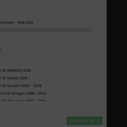
304,00Kč - 908,00Kč
í
i 110 ADDRESS 2015 -
 110 Adress 2015 -
i 110 Smash 2003 - 2006
i FX 110 Shogun 1998 - 2002
i UG 110 Hokuto 1998 - 2002
i UG 110 Hokuto 2000 - 2002
 UK 110 Adress 2015 -
POROVNAŤ (
0
)
 UK 110 Adress 2015 - 2019