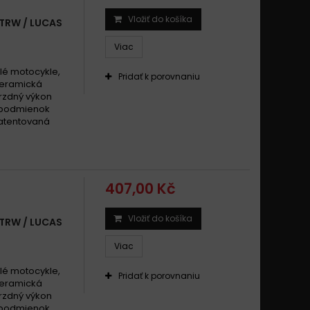
Vložiť do košíka
 TRW / LUCAS
Viac
alé motocykle,
Pridať k porovnaniu
 keramická
rzdný výkon
h podmienok
patentovaná
407,00 Kč
Vložiť do košíka
 TRW / LUCAS
Viac
alé motocykle,
Pridať k porovnaniu
 keramická
rzdný výkon
h podmienok