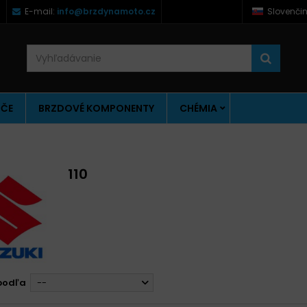
)
E-mail:
info@brzdynamoto.cz
Slovenči
ÚČE
BRZDOVÉ KOMPONENTY
CHÉMIA
110
podľa
--