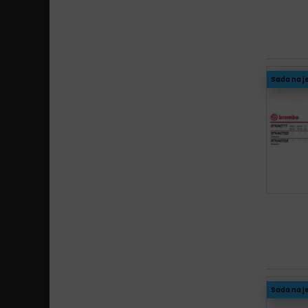
Sada na j
Sada na j