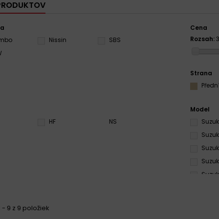
 PRODUKTOV
ca
Cena
Rozsah:
embo
Nissin
SBS
W
Strana
Předn
Model
HF
NS
Suzuk
Suzuki
Suzuk
Suzuk
Suzuk
Suzuk
Suzuki
 - 9 z 9 položiek
Suzuki