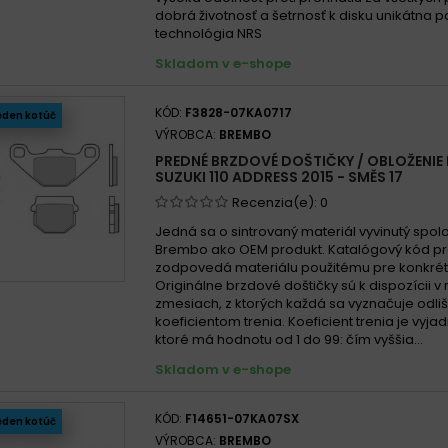
dobrá životnosť a šetrnosť k disku unikátna 
technológia NRS
Skladom v e-shope
KÓD:
F3828-07KA0717
eden kotúč
VÝROBCA:
BREMBO
PREDNÉ BRZDOVÉ DOŠTIČKY / OBLOŽENIE
SUZUKI 110 ADDRESS 2015 - SMĚS 17
Recenzia(e):
0
Jedná sa o sintrovaný materiál vyvinutý spo
Brembo ako OEM produkt. Katalógový kód p
zodpovedá materiálu použitému pre konkrét
Originálne brzdové doštičky sú k dispozícii v
zmesiach, z ktorých každá sa vyznačuje odl
koeficientom trenia. Koeficient trenia je vyja
ktoré má hodnotu od 1 do 99: čím vyššia...
Skladom v e-shope
KÓD:
F14651-07KA07SX
eden kotúč
VÝROBCA:
BREMBO