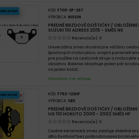
KÓD:
F703-2P-237
eden kotúč
VÝROBCA:
NISSIN
PREDNÉ BRZDOVÉ DOŠTIČKY / OBLOŽENIE 
SUZUKI 110 ADRESS 2015 - SMĚS NS
Recenzia(e):
0
Univerzálna zmes vhodná pre väčšinu cesto
športových motocyklov, svojimi parametra
pre použitie na cestovné stroje a motocykle
obsahov. Balenie obsahuje jeden pár brzdov
na jeden kotúč.
Skladom v e-shope
KÓD:
F753-122HF
eden kotúč
VÝROBCA:
SBS
PREDNÉ BRZDOVÉ DOŠTIČKY / OBLOŽENIE 
UG 110 HOKUTO 2000 - 2002 SMĚS HF
Recenzia(e):
0
Cestné keramická zmes zaisťuje stabilné brz
dlhú životnosť bez poškodzovania brzdového