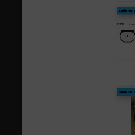
Sada na j
Sada na j