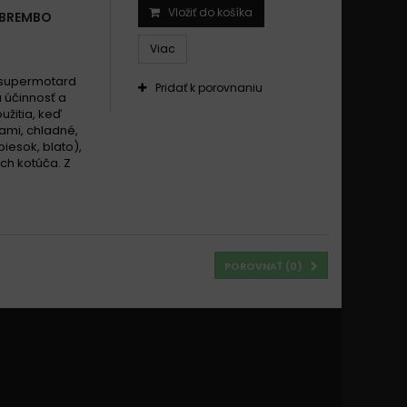
Vložiť do košíka
 BREMBO
Viac
a supermotard
Pridať k porovnaniu
 účinnosť a
žitia, keď
ami, chladné,
iesok, blato),
ách kotúča. Z
POROVNAŤ (
0
)