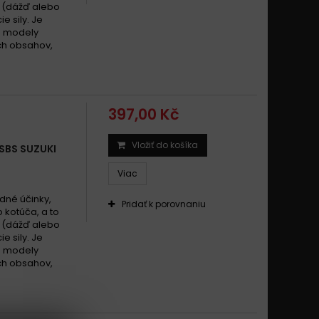
 (dážď alebo
e sily. Je
é modely
ch obsahov,
397,00 Kč
Vložiť do košíka
SBS SUZUKI
Viac
dné účinky,
Pridať k porovnaniu
 kotúča, a to
 (dážď alebo
e sily. Je
é modely
ch obsahov,