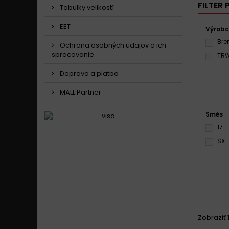
FILTER
Tabulky velikostí
EET
Výrob
Br
Ochrana osobných údajov a ich
spracovanie
TR
Doprava a platba
MALL Partner
Směs
17
SX
Zobraziť 1