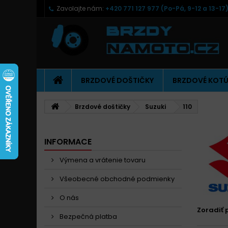
Zavolajte nám:
+420 771 127 977 (Po-Pá, 9-12 a 13-17
BRZDOVÉ DOŠTIČKY
BRZDOVÉ KOT
Brzdové doštičky
Suzuki
110
INFORMACE
Výmena a vrátenie tovaru
Všeobecné obchodné podmienky
O nás
Zoradiť 
Bezpečná platba