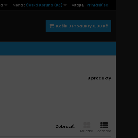
na
Mena :
Česká Koruna (Kč)
Vitajte,
Prihlásiť sa
Košík
0
Produkty
0,00 Kč
9 produkty
Zobraziť:
Mriežka
Zoznam