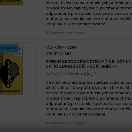
ako za rôznych poveternostných podmienok
prudké zmeny teplôt), tak aj pri zmenách treci
odporúčaná pre staršie športové a cestovn
motocyklov, rovnako ako na motocykle nižší
ktoré nie sú v origináli osadené...
Skladom v e-shope
KÓD:
F754-122HF
eden kotúč
VÝROBCA:
SBS
PREDNÉ BRZDOVÉ DOŠTIČKY / OBLOŽENIE 
UK 110 ADRESS 2015 - 2019 SMĚS HF
Recenzia(e):
0
Cestné keramická zmes zaisťuje stabilné brz
dlhú životnosť bez poškodzovania brzdového
ako za rôznych poveternostných podmienok
prudké zmeny teplôt), tak aj pri zmenách treci
odporúčaná pre staršie športové a cestovn
motocyklov, rovnako ako na motocykle nižší
ktoré nie sú v origináli osadené...
Skladom v e-shope