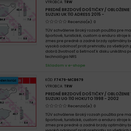
VÝROBCA:
TRW
PREDNÉ BRZDOVÉ DOŠTIČKY / OBLOŽENIE
SUZUKI UK 110 ADRESS 2015 -
Recenzia(e):
0
TÜV schválenie široký rozsah použitia pre m
športové, turistické, custom a enduro stroje
zmes pre predné a zadné brzdy optimálny b
vysoká odolnosť proti prehriatiu za všetkýc
dobrá životnosť a šetrnosť k disku unikátna 
technológia NRS
Skladom v e-shope
KÓD:
F7479-MCB679
eden kotúč
VÝROBCA:
TRW
PREDNÉ BRZDOVÉ DOŠTIČKY / OBLOŽENIE
SUZUKI UG 110 HOKUTO 1998 - 2002
Recenzia(e):
0
TÜV schválenie široký rozsah použitia pre m
športové, turistické, custom a enduro stroje
zmes pre predné a zadné brzdy optimálny b
vysoká odolnosť proti prehriatiu za všetkýc