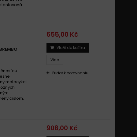
patentovaná
655,00 Kč
Vložiť do košíka
 BREMBO
Viac
ločnosťou
Pridať k porovnaniu
resne
ny motocykel.
 rôznych
išným
drený číslom,
908,00 Kč