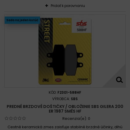
Pridať k porovnaniu
Sada na jeden kotúč
KÓD:
F2301-588HF
VÝROBCA:
SBS
PREDNÉ BRZDOVÉ DOŠTIČKY / OBLOŽENIE SBS GILERA 200
ER 1987 SMĚS HF
Recenzia(e):
0
Cestné keramická zmes zaisťuje stabilné brzdné účinky, dlhú