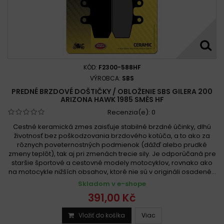
KÓD:
F2300-588HF
VÝROBCA:
SBS
PREDNÉ BRZDOVÉ DOŠTIČKY / OBLOŽENIE SBS GILERA 200
ARIZONA HAWK 1985 SMĚS HF
Recenzia(e):
0
Cestné keramická zmes zaisťuje stabilné brzdné účinky, dlhú
životnosť bez poškodzovania brzdového kotúča, a to ako za
rôznych poveternostných podmienok (dážď alebo prudké
zmeny teplôt), tak aj pri zmenách trecie sily. Je odporúčaná pre
staršie športové a cestovné modely motocyklov, rovnako ako
na motocykle nižších obsahov, ktoré nie sú v origináli osadené...
Skladom v e-shope
391,00 Kč
Vložiť do košíka
Viac