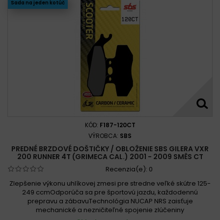
Sada na jeden kotúč
KÓD:
F187-120CT
VÝROBCA:
SBS
PREDNÉ BRZDOVÉ DOŠTIČKY / OBLOŽENIE SBS GILERA VXR
200 RUNNER 4T (GRIMECA CAL.) 2001 - 2009 SMĚS CT
Recenzia(e):
0
Zlepšenie výkonu uhlíkovej zmesi pre stredne veľké skútre 125-
249 ccmOdporúča sa pre športovú jazdu, každodennú
prepravu a zábavuTechnológia NUCAP NRS zaisťuje
mechanické a nezničiteľné spojenie zlúčeniny