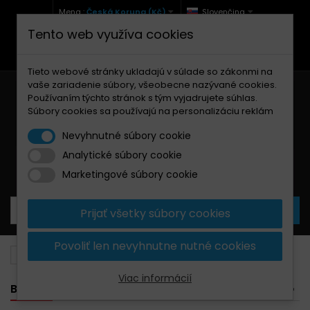
Mena :
Česká Koruna (Kč)
Slovenčina
Tento web využíva cookies
+420 771 127 977 (Po-Pá, 9-12 a 13-17)
info@brzdynamoto.cz
Tieto webové stránky ukladajú v súlade so zákonmi na
vaše zariadenie súbory, všeobecne nazývané cookies.
Používaním týchto stránok s tým vyjadrujete súhlas.
Súbory cookies sa používajú na personalizáciu reklám
Nevyhnutné súbory cookie
Analytické súbory cookie
Košík
0
Produkty
0,00 Kč
Marketingové súbory cookie
Prijať všetky súbory cookies
Povoliť len nevyhnutne nutné cookies
Brzdové doštičky
Gilera
200
Viac informácií
BANNER