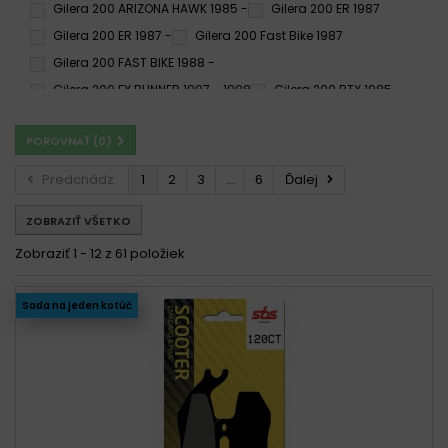
Gilera 200 ARIZONA HAWK 1985 -
Gilera 200 ER 1987
Gilera 200 ER 1987 -
Gilera 200 Fast Bike 1987
Gilera 200 FAST BIKE 1988 -
Gilera 200 FX RUNNER 1997 - 1998
Gilera 200 RTX 1985 -
Gilera 200 RUNNER 2003 -
Gilera 200 RUNNER FX SP 1998 -
POROVNAŤ (
0
)
Gilera 200 RUNNER ST 2008 -
Gilera 200 RUNNER VXR 4T (HENGTONG CALIPER) 2001 -
Predchádz.
1
2
3
...
6
Ďalej
Gilera 200 RUNNER VXR 2002 -
Gilera 200 RV 1985 - 1985
ZOBRAZIŤ VŠETKO
Gilera 200 RV 1986 -
Gilera 200 RX 1983
Gilera 200 RX 1985 -
Gilera 200 Stalker 1997 -
Zobraziť 1 - 12 z 61 položiek
Gilera 200 STALKER 1997 -
Gilera 200 Stalker 1997 - 2001
Gilera FX 200 Runner 1997 - 2000
Sada na jeden kotúč
Gilera FX 200 Runner SP 1998 -
Gilera FX 200 Runner SP 1998 - 2001
Gilera Runner 200 1997-1998
Gilera Runner 200 1998-2012
Gilera Runner 200 2001-2012