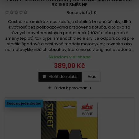
RX 1983 SMĚS HF
Recenzia(e):
0
Cestné keramická zmes zaisťuje stabilné brzdné účinky, dlhú
životnosť bez poškodzovania brzdového kotúča, a to ako za
rôznych poveternostných podmienok (dážď alebo prudké
zmeny teplôt), tak aj pri zmenách trecie sily. Je odporúčaná pre
staršie športové a cestovné modely motocyklov, rovnako ako
na motocykle nižších obsahov, ktoré nie sú v origináli osadené...
Skladom v e-shope
389,00 Kč
Vložiť do košíka
Viac
Pridať k porovnaniu
Sada na jeden kotúč