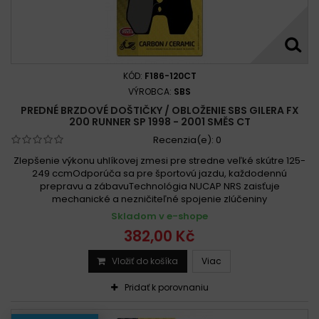
Gilera Runner 200 2002-2004
Gilera Runner 200 2002-2005
Gilera Runner 200 2006-2011
Gilera Runner 200 2006-2012
Gilera RV 200 1985 - 1986
KÓD:
F186-120CT
Gilera ST 200 Runner 2008 - 2011
VÝROBCA:
SBS
PREDNÉ BRZDOVÉ DOŠTIČKY / OBLOŽENIE SBS GILERA FX
Gilera VX 200 Runner ST 2005 - 2011
200 RUNNER SP 1998 - 2001 SMĚS CT
Gilera VXR 200 Runner 4 T 2001 -
Recenzia(e):
0
Gilera VXR 200 Runner 4T (Grimeca cal.) 2001 - 2009
Zlepšenie výkonu uhlíkovej zmesi pre stredne veľké skútre 125-
Gilera VXR 200 Runner 4T (Hengtong cal.) 2001 - 2009
249 ccmOdporúča sa pre športovú jazdu, každodennú
prepravu a zábavuTechnológia NUCAP NRS zaisťuje
mechanické a nezničiteľné spojenie zlúčeniny
Skladom v e-shope
382,00 Kč
Vložiť do košíka
Viac
Pridať k porovnaniu