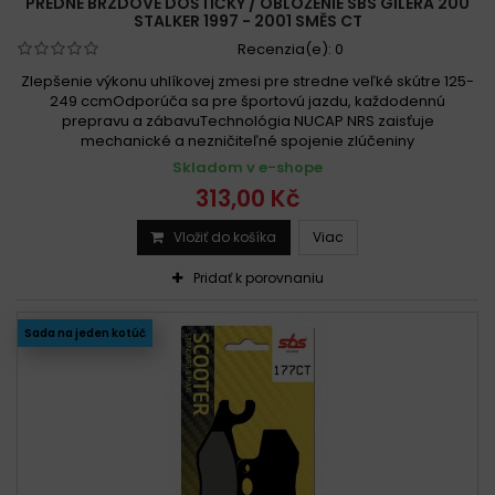
PREDNÉ BRZDOVÉ DOŠTIČKY / OBLOŽENIE SBS GILERA 200
STALKER 1997 - 2001 SMĚS CT
Recenzia(e):
0
Zlepšenie výkonu uhlíkovej zmesi pre stredne veľké skútre 125-
249 ccmOdporúča sa pre športovú jazdu, každodennú
prepravu a zábavuTechnológia NUCAP NRS zaisťuje
mechanické a nezničiteľné spojenie zlúčeniny
Skladom v e-shope
313,00 Kč
Vložiť do košíka
Viac
Pridať k porovnaniu
Sada na jeden kotúč