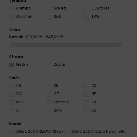
Výrobca
Brembo
Brenta
CL Brakes
Goldfren
SBS
TRW
Cena
Rozsah:
239,00Kč - 845,00Kč
Strana
Přední
Zadní
Směs
06
35
AD
CC
CT
HF
MSC
Organic
S3
SP
SRM
XS
Model
Gilera 200 ARIZONA 1985 -
Gilera 200 Arizona Hawk 1985