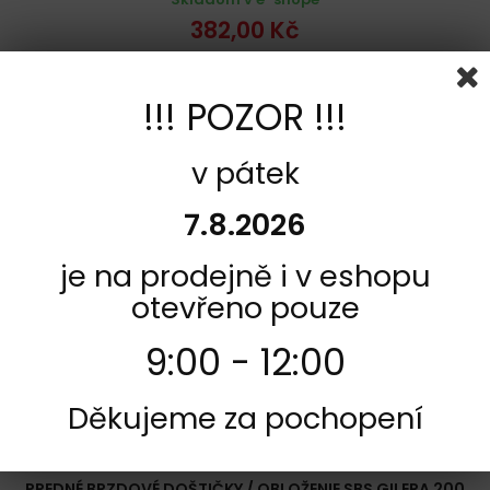
382,00 Kč
Vložiť do košíka
Viac
!!! POZOR !!!
Pridať k porovnaniu
v pátek
Sada na jeden kotúč
7.8.2026
je na prodejně i v eshopu
otevřeno pouze
9:00 - 12:00
Děkujeme za pochopení
KÓD:
F1374-519HF
VÝROBCA:
SBS
PREDNÉ BRZDOVÉ DOŠTIČKY / OBLOŽENIE SBS GILERA 200