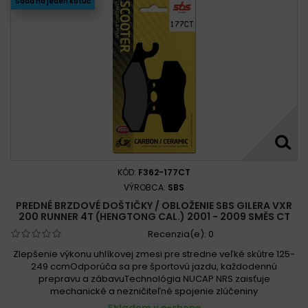
Sada na jeden kotúč
KÓD:
F362-177CT
VÝROBCA:
SBS
PREDNÉ BRZDOVÉ DOŠTIČKY / OBLOŽENIE SBS GILERA VXR
200 RUNNER 4T (HENGTONG CAL.) 2001 - 2009 SMĚS CT
Recenzia(e):
0
Zlepšenie výkonu uhlíkovej zmesi pre stredne veľké skútre 125-
249 ccmOdporúča sa pre športovú jazdu, každodennú
prepravu a zábavuTechnológia NUCAP NRS zaisťuje
mechanické a nezničiteľné spojenie zlúčeniny
Skladom v e-shope