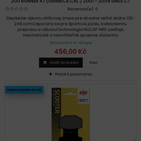
200 RUNNER 4T (GRIMECA CAL.) 2001 - 2009 SMĚS CT
Recenzia(e):
0
Zlepšenie výkonu uhlíkovej zmesi pre stredne veľké skútre 125-
249 ccmOdporúča sa pre športovú jazdu, každodennú
prepravu a zábavuTechnológia NUCAP NRS zaisťuje
mechanické a nezničiteľné spojenie zlúčeniny
Skladom v e-shope
456,00 Kč
Vložiť do košíka
Viac
Pridať k porovnaniu
Sada na jeden kotúč