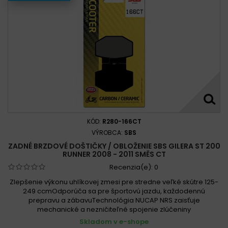
KÓD:
R280-166CT
VÝROBCA:
SBS
ZADNÉ BRZDOVÉ DOŠTIČKY / OBLOŽENIE SBS GILERA ST 200
RUNNER 2008 - 2011 SMĚS CT
Recenzia(e):
0
Zlepšenie výkonu uhlíkovej zmesi pre stredne veľké skútre 125-
249 ccmOdporúča sa pre športovú jazdu, každodennú
prepravu a zábavuTechnológia NUCAP NRS zaisťuje
mechanické a nezničiteľné spojenie zlúčeniny
Skladom v e-shope