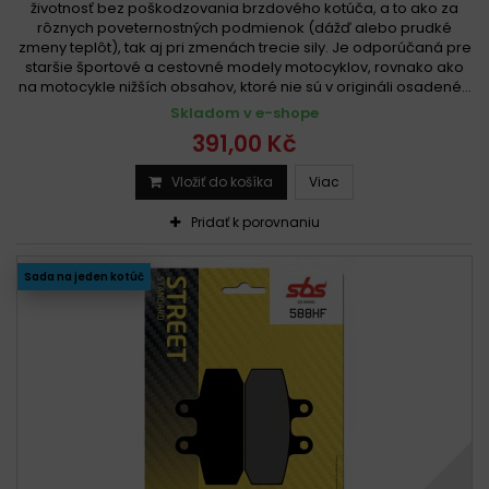
životnosť bez poškodzovania brzdového kotúča, a to ako za
rôznych poveternostných podmienok (dážď alebo prudké
zmeny teplôt), tak aj pri zmenách trecie sily. Je odporúčaná pre
staršie športové a cestovné modely motocyklov, rovnako ako
na motocykle nižších obsahov, ktoré nie sú v origináli osadené...
Skladom v e-shope
391,00 Kč
Vložiť do košíka
Viac
Pridať k porovnaniu
Sada na jeden kotúč