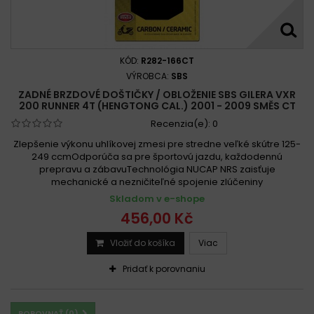
KÓD:
R282-166CT
VÝROBCA:
SBS
ZADNÉ BRZDOVÉ DOŠTIČKY / OBLOŽENIE SBS GILERA VXR
200 RUNNER 4T (HENGTONG CAL.) 2001 - 2009 SMĚS CT
Recenzia(e):
0
Zlepšenie výkonu uhlíkovej zmesi pre stredne veľké skútre 125-
249 ccmOdporúča sa pre športovú jazdu, každodennú
prepravu a zábavuTechnológia NUCAP NRS zaisťuje
mechanické a nezničiteľné spojenie zlúčeniny
Skladom v e-shope
456,00 Kč
Vložiť do košíka
Viac
Pridať k porovnaniu
POROVNAŤ (
0
)