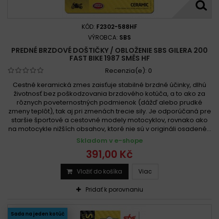
KÓD:
F2302-588HF
VÝROBCA:
SBS
PREDNÉ BRZDOVÉ DOŠTIČKY / OBLOŽENIE SBS GILERA 200
FAST BIKE 1987 SMĚS HF
Recenzia(e):
0
Cestné keramická zmes zaisťuje stabilné brzdné účinky, dlhú
životnosť bez poškodzovania brzdového kotúča, a to ako za
rôznych poveternostných podmienok (dážď alebo prudké
zmeny teplôt), tak aj pri zmenách trecie sily. Je odporúčaná pre
staršie športové a cestovné modely motocyklov, rovnako ako
na motocykle nižších obsahov, ktoré nie sú v origináli osadené...
Skladom v e-shope
391,00 Kč
Vložiť do košíka
Viac
Pridať k porovnaniu
Sada na jeden kotúč