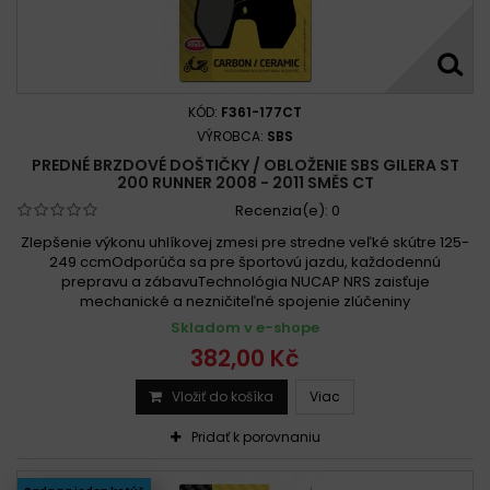
KÓD:
F361-177CT
VÝROBCA:
SBS
PREDNÉ BRZDOVÉ DOŠTIČKY / OBLOŽENIE SBS GILERA ST
200 RUNNER 2008 - 2011 SMĚS CT
Recenzia(e):
0
Zlepšenie výkonu uhlíkovej zmesi pre stredne veľké skútre 125-
249 ccmOdporúča sa pre športovú jazdu, každodennú
prepravu a zábavuTechnológia NUCAP NRS zaisťuje
mechanické a nezničiteľné spojenie zlúčeniny
Skladom v e-shope
382,00 Kč
Vložiť do košíka
Viac
Pridať k porovnaniu