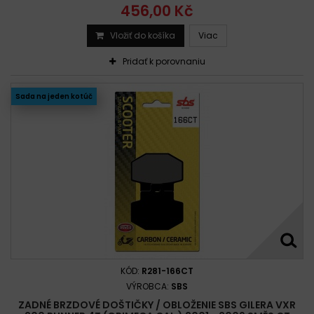
456,00 Kč
Vložiť do košíka
Viac
Pridať k porovnaniu
Sada na jeden kotúč
KÓD:
R281-166CT
VÝROBCA:
SBS
ZADNÉ BRZDOVÉ DOŠTIČKY / OBLOŽENIE SBS GILERA VXR