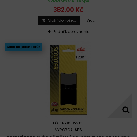
Skladom v e-shope
382,00 Kč
Vložiť do košíka
Viac
Pridať k porovnaniu
Sada na jeden kotúč
KÓD:
F210-123CT
VÝROBCA:
SBS