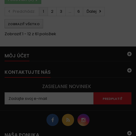
Predchádz.
1
2
3
...
6
Ďalej
ZOBRAZIŤ VŠETKO
Zobraziť 1 - 12 z 61 položiek
MÔJ ÚČET
KONTAKTUJTE NÁS
ZASIELANIE NOVINIEK
PREDPLATIŤ
NAŠA PONUKA