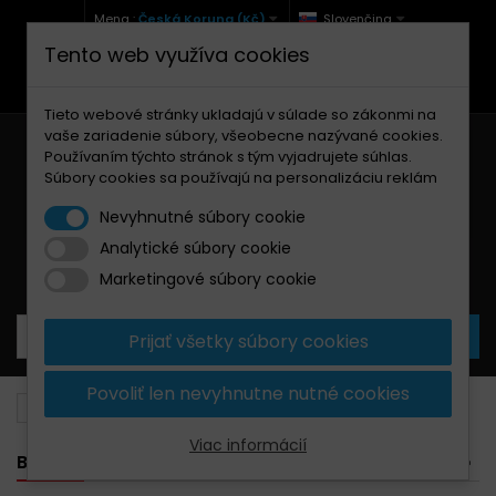
Mena :
Česká Koruna (Kč)
Slovenčina
Tento web využíva cookies
+420 771 127 977 (Po-Pá, 9-12 a 13-17)
info@brzdynamoto.cz
Tieto webové stránky ukladajú v súlade so zákonmi na
vaše zariadenie súbory, všeobecne nazývané cookies.
Používaním týchto stránok s tým vyjadrujete súhlas.
Súbory cookies sa používajú na personalizáciu reklám
Nevyhnutné súbory cookie
Analytické súbory cookie
Košík
0
Produkty
0,00 Kč
Marketingové súbory cookie
Prijať všetky súbory cookies
Povoliť len nevyhnutne nutné cookies
Brzdové doštičky
Suzuki
325
Viac informácií
BANNER