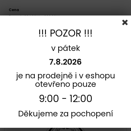
Cena
Rozsah:
304,00Kč - 369,00Kč
!!! POZOR !!!
Strana
Přední
v pátek
Model
7.8.2026
Suzuki RL 325 1980 - 1982
je na prodejně i v eshopu
otevřeno pouze
POROVNAŤ (
0
)
9:00 - 12:00
Zobraziť 1 - 1 z 1 položky
Děkujeme za pochopení
Sada na jeden kotúč