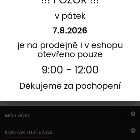
INFORMACE
v pátek
7.8.2026
je na prodejně i v eshopu
otevřeno pouze
9:00 - 12:00
Děkujeme za pochopení
75
V tejto kategórii sa nenachádzajú žiadne produkty.
MÔJ ÚČET
KONTAKTUJTE NÁS