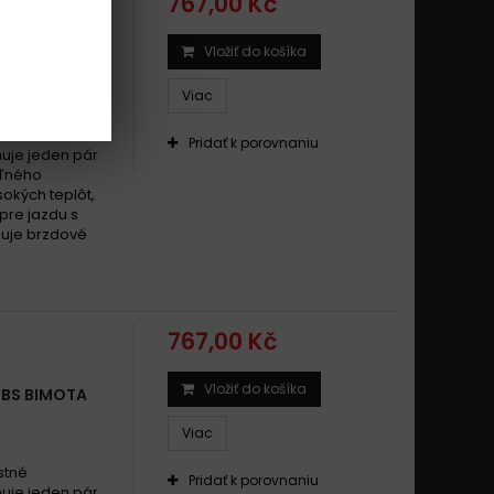
767,00 Kč
Vložiť do košíka
SBS BIMOTA
Viac
stné
Pridať k porovnaniu
uje jeden pár
eľného
okých teplôt,
pre jazdu s
zuje brzdové
767,00 Kč
Vložiť do košíka
SBS BIMOTA
Viac
stné
Pridať k porovnaniu
uje jeden pár