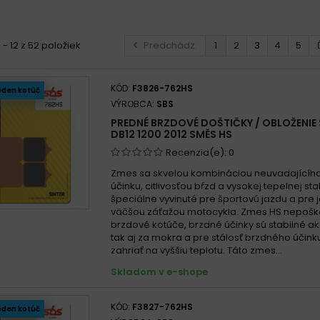
ota 1200 YB 5 FS 1987 -
ota DB8 1200 2010 - 2017
 - 12 z 52 položiek
Predchádz.
1
2
3
4
5
ota DB9 1200 Brivido, C, S 2012 - 2017
ota DB9 1200 Brivido 2012 - 2018
KÓD:
F3826-762HS
eden kotúč
ota DB11 1200 2013 - 2014
VÝROBCA:
SBS
ota DB11 1200 VLX 2013
PREDNÉ BRZDOVÉ DOŠTIČKY / OBLOŽENIE
ota DB12 1200 2012
DB12 1200 2012 SMĚS HS
ota DB12 1200 T 2012 - 2013
Recenzia(e):
0
Zmes sa skvelou kombináciou neuvadajícíh
účinku, citlivosťou bŕzd a vysokej tepelnej stab
špeciálne vyvinuté pre športovú jazdu a pre 
väčšou záťažou motocykla. Zmes HS nepošk
brzdové kotúče, brzdné účinky sú stabilné ak
tak aj za mokra a pre stálosť brzdného účin
zahriať na vyššiu teplotu. Táto zmes...
Skladom v e-shope
KÓD:
F3827-762HS
eden kotúč