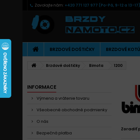
Zavolajte nám:
+420 771 127 977 (Po-Pá, 9-12 a 13-17
BRZDOVÉ DOŠTIČKY
BRZDOVÉ KOT
Brzdové doštičky
Bimota
1200
INFORMACE
Výmena a vrátenie tovaru
Všeobecné obchodné podmienky
O nás
Zoradiť 
Bezpečná platba