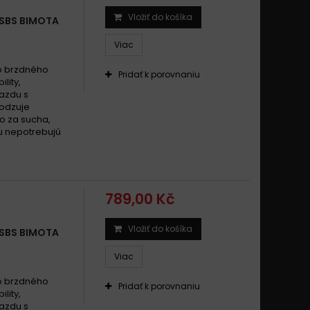
Vložiť do košíka
 SBS BIMOTA
Viac
o brzdného
Pridať k porovnaniu
ility,
jazdu s
odzuje
o za sucha,
ku nepotrebujú
789,00 Kč
Vložiť do košíka
 SBS BIMOTA
Viac
o brzdného
Pridať k porovnaniu
ility,
jazdu s