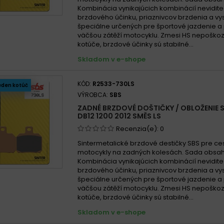
Kombinácia vynikajúcich kombinácií nevidit
brzdového účinku, priaznivcov brzdenia a vys
špeciálne určených pre športové jazdenie a 
väčšou zátěží motocyklu. Zmesi HS nepoško
kotúče, brzdové účinky sú stabilné...
Skladom v e-shope
KÓD:
R2533-730LS
eden kotúč
VÝROBCA:
SBS
ZADNÉ BRZDOVÉ DOŠTIČKY / OBLOŽENIE 
DB12 1200 2012 SMĚS LS
Recenzia(e):
0
Sintermetalické brzdové destičky SBS pre ce
motocykly na zadných kolesách. Sada obsah
Kombinácia vynikajúcich kombinácií nevidit
brzdového účinku, priaznivcov brzdenia a vys
špeciálne určených pre športové jazdenie a 
väčšou zátěží motocyklu. Zmesi HS nepoško
kotúče, brzdové účinky sú stabilné...
Skladom v e-shope