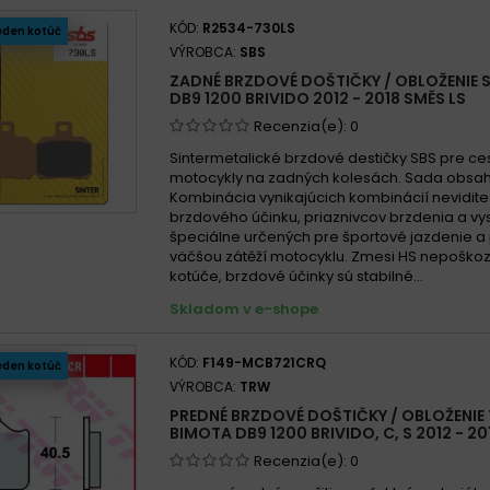
KÓD:
R2534-730LS
eden kotúč
VÝROBCA:
SBS
ZADNÉ BRZDOVÉ DOŠTIČKY / OBLOŽENIE 
DB9 1200 BRIVIDO 2012 - 2018 SMĚS LS
Recenzia(e):
0
Sintermetalické brzdové destičky SBS pre ce
motocykly na zadných kolesách. Sada obsah
Kombinácia vynikajúcich kombinácií nevidit
brzdového účinku, priaznivcov brzdenia a vys
špeciálne určených pre športové jazdenie a 
väčšou zátěží motocyklu. Zmesi HS nepoško
kotúče, brzdové účinky sú stabilné...
Skladom v e-shope
KÓD:
F149-MCB721CRQ
eden kotúč
VÝROBCA:
TRW
PREDNÉ BRZDOVÉ DOŠTIČKY / OBLOŽENIE
BIMOTA DB9 1200 BRIVIDO, C, S 2012 - 2
Recenzia(e):
0