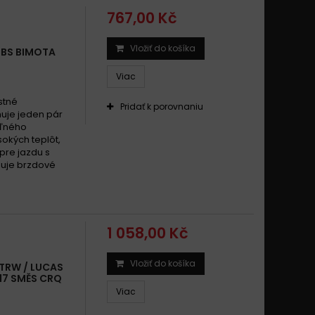
767,00 Kč
Vložiť do košíka
SBS BIMOTA
Viac
stné
Pridať k porovnaniu
uje jeden pár
eľného
okých teplôt,
pre jazdu s
zuje brzdové
1 058,00 Kč
Vložiť do košíka
 TRW / LUCAS
017 SMĚS CRQ
Viac