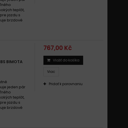
eľného
okých teplôt,
pre jazdu s
zuje brzdové
767,00 Kč
Vložiť do košíka
SBS BIMOTA
Viac
stné
Pridať k porovnaniu
uje jeden pár
eľného
okých teplôt,
pre jazdu s
zuje brzdové