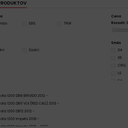
 PRODUKTOV
ca
Cena
Rozsah:
embo
SBS
TRW
Směs
dní
Zadní
04
35
CRQ
LS
SA
SRQ
ota 1200 DB9 BRIVIDO 2012 -
ota 1200 DB11 VLX (RED CALL) 2013 -
ota 1200 DB12 2012 -
ota 1200 Impeto 2016 -
ota 1200 Impeto 2016 - 2017