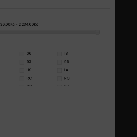
336,00Kč - 2 234,00Kč
06
18
93
96
HS
LA
RC
RQ
SC
SP
SRT
SV