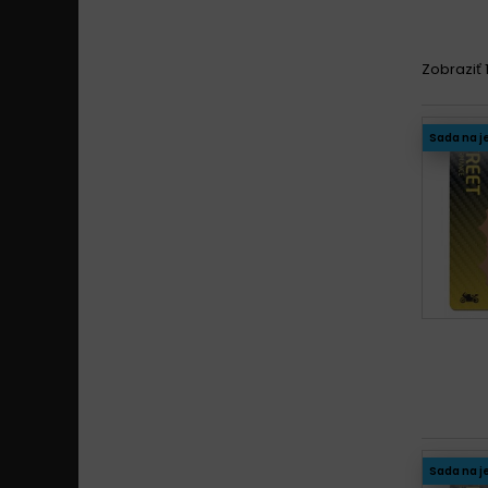
Bim
Bim
Zobraziť 1
Bim
Bim
Sada na j
Bim
Bim
Bim
Bim
Sada na j