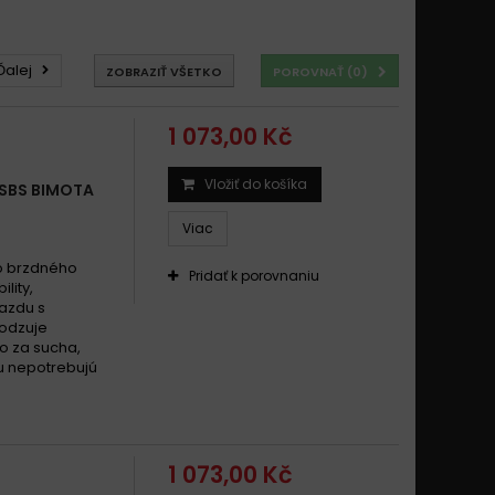
Ďalej
ZOBRAZIŤ VŠETKO
POROVNAŤ (
0
)
1 073,00 Kč
Vložiť do košíka
 SBS BIMOTA
Viac
o brzdného
Pridať k porovnaniu
ility,
jazdu s
odzuje
o za sucha,
ku nepotrebujú
1 073,00 Kč