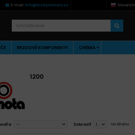
)
E-mail:
info@brzdynamoto.cz
Slovenči
ÚČE
BRZDOVÉ KOMPONENTY
CHÉMIA
1200
na stranu
podľa
--
Zobraziť
12