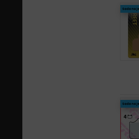
Sada na j
Sada na j