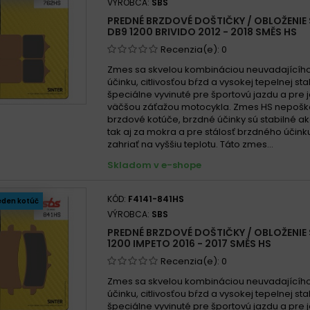
VÝROBCA:
SBS
PREDNÉ BRZDOVÉ DOŠTIČKY / OBLOŽENIE
DB9 1200 BRIVIDO 2012 - 2018 SMĚS HS
Recenzia(e):
0
Zmes sa skvelou kombináciou neuvadajícíh
účinku, citlivosťou bŕzd a vysokej tepelnej stab
špeciálne vyvinuté pre športovú jazdu a pre 
väčšou záťažou motocykla. Zmes HS nepošk
brzdové kotúče, brzdné účinky sú stabilné ak
tak aj za mokra a pre stálosť brzdného účin
zahriať na vyššiu teplotu. Táto zmes...
Skladom v e-shope
KÓD:
F4141-841HS
eden kotúč
VÝROBCA:
SBS
PREDNÉ BRZDOVÉ DOŠTIČKY / OBLOŽENIE
1200 IMPETO 2016 - 2017 SMĚS HS
Recenzia(e):
0
Zmes sa skvelou kombináciou neuvadajícíh
účinku, citlivosťou bŕzd a vysokej tepelnej stab
špeciálne vyvinuté pre športovú jazdu a pre 