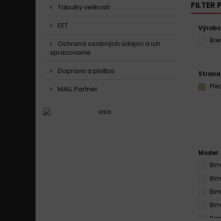
FILTER
Tabulky velikostí
EET
Výrob
Br
Ochrana osobných údajov a ich
spracovanie
Doprava a platba
Strana
Pře
MALL Partner
Model
Bim
Bim
Bim
Bim
Bim