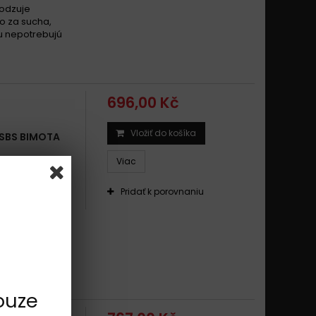
odzuje
o za sucha,
ku nepotrebujú
696,00 Kč
Vložiť do košíka
 SBS BIMOTA
Viac
o brzdného
Pridať k porovnaniu
ility,
jazdu s
odzuje
o za sucha,
ku nepotrebujú
ouze