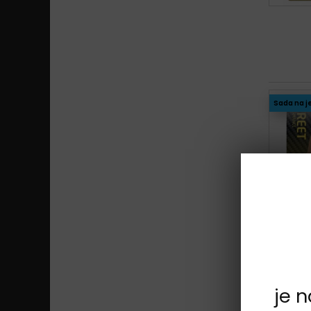
Sada na j
je 