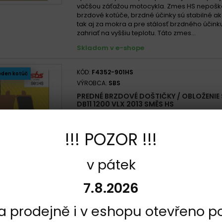
väčšou záťažou motocykla. Zmes HS nepošk
brzdové kotúče, brzdné účinky sú stabilné ak
tak aj za mokra a pre stálosť brzdného účin
zahriať na vyššiu teplotu. Táto zmes...
Skladom v e-shope
KÓD:
F4352-901HS
eden kotúč
VÝROBCA:
SBS
PREDNÉ BRZDOVÉ DOŠTIČKY / OBLOŽENIE
DB11 1200 VLX 2013 SMĚS HS
Recenzia(e):
0
Zmes sa skvelou kombináciou neuvadajícíh
!!! POZOR !!!
účinku, citlivosťou bŕzd a vysokej tepelnej stab
špeciálne vyvinuté pre športovú jazdu a pre 
väčšou záťažou motocykla. Zmes HS nepošk
v pátek
brzdové kotúče, brzdné účinky sú stabilné ak
tak aj za mokra a pre stálosť brzdného účin
7.8.2026
zahriať na vyššiu teplotu. Táto zmes...
Skladom v e-shope
na prodejně i v eshopu otevřeno p