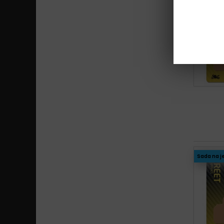
Sada na j
Sada na j