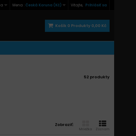
na
Mena :
Česká Koruna (Kč)
Vitajte,
Prihlásiť sa
Košík
0
Produkty
0,00 Kč
52 produkty
Zobraziť:
Mriežka
Zoznam