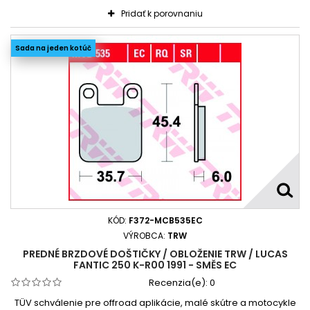
Pridať k porovnaniu
Sada na jeden kotúč
KÓD:
F372-MCB535EC
VÝROBCA:
TRW
PREDNÉ BRZDOVÉ DOŠTIČKY / OBLOŽENIE TRW / LUCAS
FANTIC 250 K-R00 1991 - SMĚS EC
Recenzia(e):
0
TÜV schválenie pre offroad aplikácie, malé skútre a motocykle