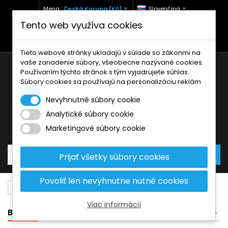
Mena :
Česká Koruna (Kč)
Slovenčina
Tento web využíva cookies
+420 771 127 977 (Po-Pá, 9-12 a 13-17)
info@brzdynamoto.cz
Tieto webové stránky ukladajú v súlade so zákonmi na
vaše zariadenie súbory, všeobecne nazývané cookies.
Používaním týchto stránok s tým vyjadrujete súhlas.
Súbory cookies sa používajú na personalizáciu reklám
Nevyhnutné súbory cookie
Analytické súbory cookie
Košík
0
Produkty
0,00 Kč
Marketingové súbory cookie
Prijať všetky súbory cookies
Povoliť len nevyhnutne nutné cookies
Brzdové doštičky
Fantic
250
Viac informácií
BANNER