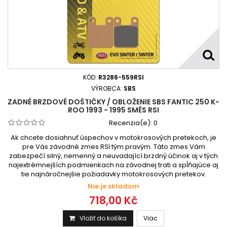
KÓD:
R3286-559RSI
VÝROBCA:
SBS
ZADNÉ BRZDOVÉ DOŠTIČKY / OBLOŽENIE SBS FANTIC 250 K-
ROO 1993 - 1995 SMĚS RSI
Recenzia(e):
0
Ak chcete dosiahnuť úspechov v motokrosových pretekoch, je
pre Vás závodné zmes RSI tým pravým. Táto zmes Vám
zabezpečí silný, nemenný a neuvadající brzdný účinok aj v tých
najextrémnejších podmienkach na závodnej trati a spĺňajúce aj
tie najnáročnejšie požiadavky motokrosových pretekov.
Nie je skladom
718,00 Kč
Vložiť do košíka
Viac