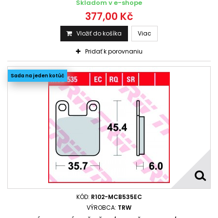
Skladom v e-shope
377,00 Kč
Vložiť do košíka
Viac
Pridať k porovnaniu
Sada na jeden kotúč
KÓD:
R102-MCB535EC
VÝROBCA:
TRW