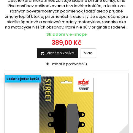
Cestné keramická zmes zaisťuje stabilné brzdné účinky, dlhú
životnosť bez poškodzovania brzdového kotúča, a to ako za
rôznych poveternostných podmienok (dážď alebo prudké
zmeny teplôt), tak aj pri zmenách trecie sily. Je odporúčaná pre
staršie športové a cestovné modely motocyklov, rovnako ako
na motocykle nižších obsahov, ktoré nie sú v origináli osadené...
Skladom v e-shope
389,00 Kč
Vložiť do košíka
Viac
Pridať k porovnaniu
Sada na jeden kotúč