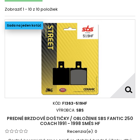
Zobraziť 1 - 10 z 10 položiek
Sada na jeden kotúč
KÓD:
F1363-519HF
VÝROBCA:
SBS
PREDNÉ BRZDOVÉ DOŠTIČKY / OBLOŽENIE SBS FANTIC 250
COACH 1991 - 1998 SMĚS HF
Recenzia(e):
0