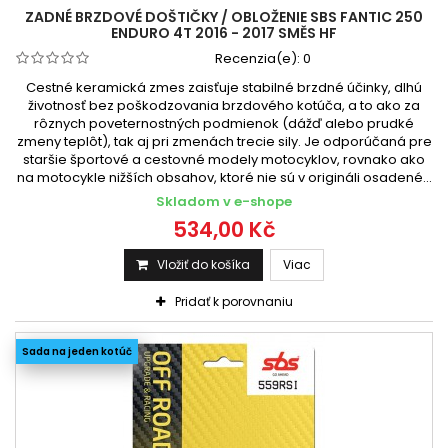
ZADNÉ BRZDOVÉ DOŠTIČKY / OBLOŽENIE SBS FANTIC 250
ENDURO 4T 2016 - 2017 SMĚS HF
Recenzia(e):
0
Cestné keramická zmes zaisťuje stabilné brzdné účinky, dlhú
životnosť bez poškodzovania brzdového kotúča, a to ako za
rôznych poveternostných podmienok (dážď alebo prudké
zmeny teplôt), tak aj pri zmenách trecie sily. Je odporúčaná pre
staršie športové a cestovné modely motocyklov, rovnako ako
na motocykle nižších obsahov, ktoré nie sú v origináli osadené...
Skladom v e-shope
534,00 Kč
Vložiť do košíka
Viac
Pridať k porovnaniu
Sada na jeden kotúč