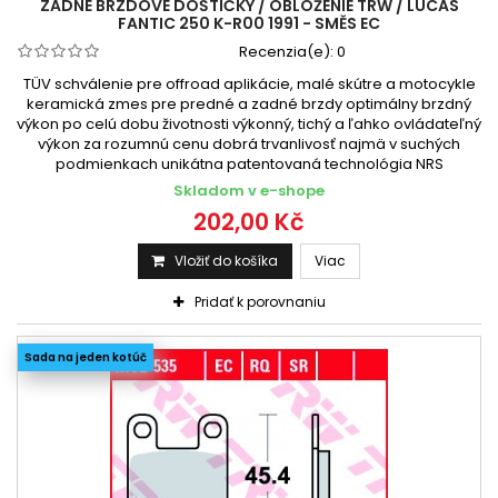
ZADNÉ BRZDOVÉ DOŠTIČKY / OBLOŽENIE TRW / LUCAS
FANTIC 250 K-R00 1991 - SMĚS EC
Recenzia(e):
0
TÜV schválenie pre offroad aplikácie, malé skútre a motocykle
keramická zmes pre predné a zadné brzdy optimálny brzdný
výkon po celú dobu životnosti výkonný, tichý a ľahko ovládateľný
výkon za rozumnú cenu dobrá trvanlivosť najmä v suchých
podmienkach unikátna patentovaná technológia NRS
Skladom v e-shope
202,00 Kč
Vložiť do košíka
Viac
Pridať k porovnaniu
Sada na jeden kotúč