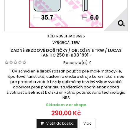
KÓD:
R3561-MCB535
VÝROBCA:
TRW
ZADNÉ BRZDOVÉ DOŠTIČKY / OBLOŽENIE TRW / LUCAS
FANTIC 250 K-R00 1991 -
Recenzia(e):
0
TÜV schválenie široký rozsah použitia pre malé motocykle,
športové, turistické, custom a enduro stroje keramická zmes
pre predné a zadné brzdy optimálny brzdný výkon vysoká
odolnosť proti prehriatiu za všetkých podmienok dobrá
životnosť a šetrnosť k disku unikátna patentovaná technológia
NRS
Skladom v e-shope
290,00 Kč
Vložiť do košíka
Viac