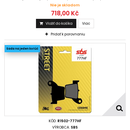
Nie je skladom
718,00 Kč
Vložiť do košíka
Viac
Pridať k porovnaniu
Sada na jeden kotúč
KÓD:
R1502-777HF
VÝROBCA:
SBS