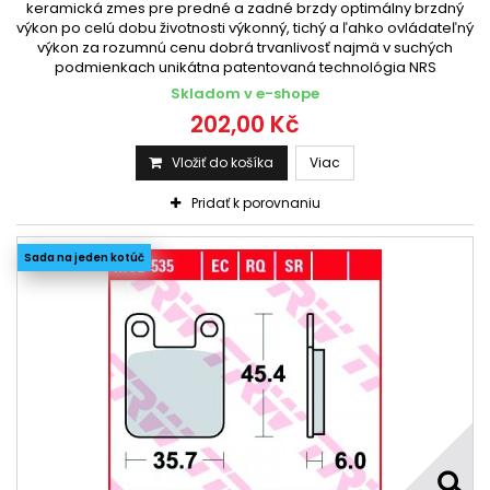
keramická zmes pre predné a zadné brzdy optimálny brzdný
výkon po celú dobu životnosti výkonný, tichý a ľahko ovládateľný
výkon za rozumnú cenu dobrá trvanlivosť najmä v suchých
podmienkach unikátna patentovaná technológia NRS
Skladom v e-shope
202,00 Kč
Vložiť do košíka
Viac
Pridať k porovnaniu
Sada na jeden kotúč