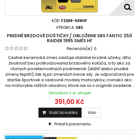
KÓD:
F2288-588HF
VÝROBCA:
SBS
PREDNÉ BRZDOVÉ DOŠTIČKY / OBLOŽENIE SBS FANTIC 250
RAIDER 1985 SMĚS HF
Recenzia(e):
0
Cestné keramická zmes zaisťuje stabilné brzdné účinky, dlhú
životnosť bez poškodzovania brzdového kotúča, a to ako za
rôznych poveternostných podmienok (dážď alebo prudké
zmeny teplôt), tak aj pri zmenách trecie sily. Je odporúčaná pre
staršie športové a cestovné modely motocyklov, rovnako ako
na motocykle nižších obsahov, ktoré nie sú v origináli osadené...
Skladom v e-shope
391,00 Kč
Vložiť do košíka
Viac
Pridať k porovnaniu