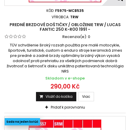
KÓD:
F5975-MCB535
VÝROBCA:
TRW
PREDNÉ BRZDOVÉ DOŠTIČKY / OBLOŽENIE TRW / LUCAS
FANTIC 250 K-R00 1991 -
Recenzia(e):
0
TÜV schválenie široký rozsah použitia pre malé motocykle,
športové, turistické, custom a enduro stroje keramická zmes
pre predné a zadné brzdy optimálny brzdný výkon vysoká
odolnosť proti prehriatiu za všetkých podmienok dobrá
životnosť a šetrnosť k disku unikátna patentovaná technológia
NRS
Skladom v e-shope
290,00 Kč
Vložiť do košíka
Viac
Pridať k porovnaniu
Sada na jeden kotúč