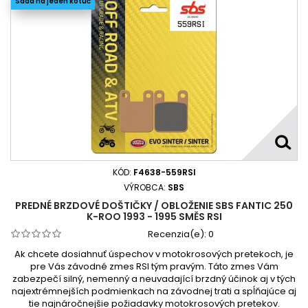
Sada na jeden kotúč
KÓD:
F4638-559RSI
VÝROBCA:
SBS
PREDNÉ BRZDOVÉ DOŠTIČKY / OBLOŽENIE SBS FANTIC 250
K-ROO 1993 - 1995 SMĚS RSI
Recenzia(e):
0
Ak chcete dosiahnuť úspechov v motokrosových pretekoch, je
pre Vás závodné zmes RSI tým pravým. Táto zmes Vám
zabezpečí silný, nemenný a neuvadající brzdný účinok aj v tých
najextrémnejších podmienkach na závodnej trati a spĺňajúce aj
tie najnáročnejšie požiadavky motokrosových pretekov.