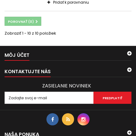
Pridať k porovnaniu
POROVNAŤ (
0
)
Zobraziť 1 - 10 z 10 položiek
MÔJ ÚČET
KONTAKTUJTE NÁS
ZASIELANIE NOVINIEK
PREDPLATIŤ
NAŠA PONUKA