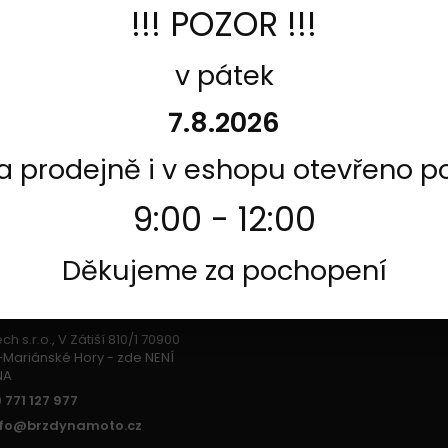
!!! POZOR !!!
v pátek
7.8.2026
na prodejně i v eshopu otevřeno p
9:00 - 12:00
Děkujeme za pochopení
CT US
h s.r.o., V Zátiší 810/1 70900
Mariánské Hory - zde NENÍ
NA
 771 127 977
nfo@brzdynamoto.cz