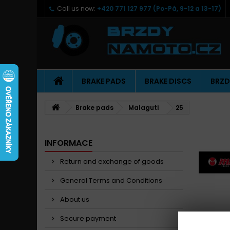
Call us now:
+420 771 127 977 (Po-Pá, 9-12 a 13-17)
BRAKE PADS
BRAKE DISCS
BRZD
Brake pads
Malaguti
25
INFORMACE
Return and exchange of goods
General Terms and Conditions
About us
Secure payment