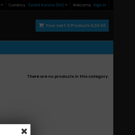
Currency :
Česká Koruna (Kč)
Welcome,
Sign in
Your cart:
0
Products
0,00 Kč
There are no products in this category.