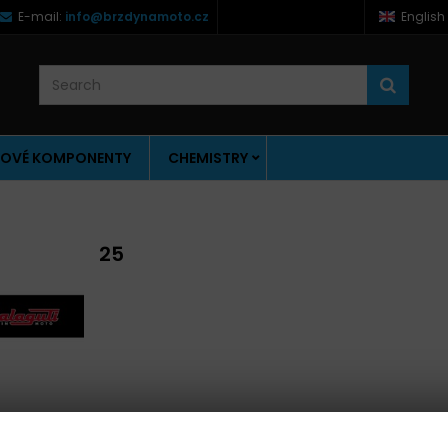
E-mail:
info@brzdynamoto.cz
English
OVÉ KOMPONENTY
CHEMISTRY
25