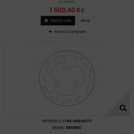
In stock
1 500,40 Kč
Add to cart
More
Add to Compare
REFERENCE:
F166-68B40717
BRAND:
BREMBO