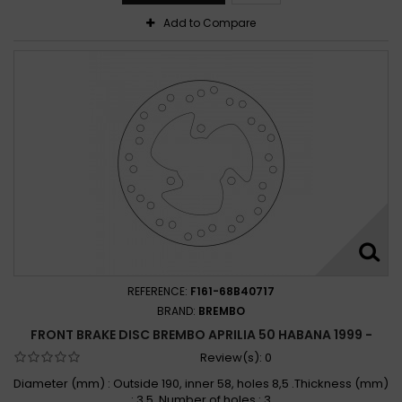
Aprilia 50 SR SPORT 2000
Aprilia 50 SR SPORT PRO 2003
Add to Compare
Aprilia 50 SR SR R / SR REPLICA SBK 2004 - 2017
Aprilia 50 SR STEALTH L.C. 1996 - 2000
APRILIA 50 SR STEALTH LC 1997 - 2000
APRILIA 50 SR STREET 2003 - 2012
Aprilia 50 SR STREET 2003 - 2015
Aprilia 50 SR URBAN KID / SR WWW 1996 - 1997
APRILIA 50 SR URBAN KID 1993 -
APRILIA 50 SR VIPER-REPLICA 1994 -
Aprilia 50 SX / SX FACTORY ABS 2006 - 2018
Aprilia 50 TUAREG 1986 - 1987
Aprilia 50 TUAREG 1988 - 1989
REFERENCE:
F161-68B40717
Aprilia 50 TUONO 2003 - 2007
BRAND:
BREMBO
APRILIA 50 VIPER-REPLICA 1994 -
FRONT BRAKE DISC BREMBO APRILIA 50 HABANA 1999 -
Review(s):
0
Diameter (mm) : Outside 190, inner 58, holes 8,5 .Thickness (mm)
: 3,5 .Number of holes : 3