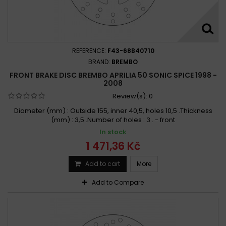
Aprilia 50 SONIC SPICE 1997 - 2008
APRILIA 50 SONIC SPICE 1998 - 2008
Aprilia 50 SPORTCITY 4T 2008 - 2010
Aprilia 50 SPORTCITY ONE 2T / 4T 2008 -
REFERENCE:
F43-68B40710
BRAND:
BREMBO
APRILIA 50 SPORTCITY ONE 2T/4T 2008 -
FRONT BRAKE DISC BREMBO APRILIA 50 SONIC SPICE 1998 -
Aprilia 50 SPORTCITY ONE STREET 2009 -
2008
APRILIA 50 SPORTCITY ONE STREET 2009 -
Review(s):
0
Aprilia 50 SR / AIR / CAPIROSSI 2001 - 2006
Diameter (mm) : Outside 155, inner 40,5, holes 10,5 .Thickness
Aprilia 50 SR 2018 - 2019
(mm) : 3,5 .Number of holes : 3 . - front
Aprilia 50 SR A.C. / L.C. 1992 - 2002
In stock
1 471,36 Kč
APRILIA 50 SR CAPIROSSI 1998 -
Aprilia 50 SR DITECH / HIPER2 2001 - 2006
Add to cart
More
APRILIA 50 SR DITECH 2000 - 2006
Add to Compare
APRILIA 50 SR EUROPA 1993 -
Aprilia 50 SR FACTORY 2005
Aprilia 50 SR L.C. 1994 - 1996
Aprilia 50 SR L.C. 1997 - 2002
APRILIA 50 SR LC 1994 - 1996