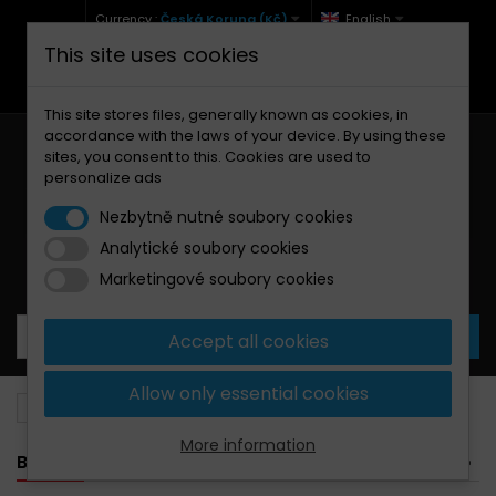
Currency :
Česká Koruna (Kč)
English
This site uses cookies
+420 771 127 977 (Po-Pá, 9-12 a 13-17)
info@brzdynamoto.cz
This site stores files, generally known as cookies, in
accordance with the laws of your device. By using these
sites, you consent to this. Cookies are used to
personalize ads
Nezbytně nutné soubory cookies
Analytické soubory cookies
Your cart:
0
Products
0,00 Kč
Marketingové soubory cookies
Accept all cookies
Allow only essential cookies
Brake discs
Aprilia
50
More information
BANNER