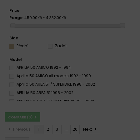
Price
Range:
459,00Kč - 4 332,00Kč
Side
Přední
Zadní
Model
APRILIA 50 AMICO 1992 - 1994
Aprilia 50 AMICO All models 1992 - 1999
Aprilia 50 AREA 51 / SUPERBIKE 1998 - 2002
APRILIA 50 AREA 51 1998 - 2002
APRILIA 50 AREA 51 SUPERBIKE 2000 - 2002
APRILIA 50 GULLIVER 1995 - 2000
COMPARE (
0
)
Aprilia 50 GULLIVER A.C. / L.C. 1995 - 2000
Aprilia 50 HABANA / CUSTOM 1998 - 2002
Previous
1
2
3
...
20
Next
APRILIA 50 HABANA 1999 -