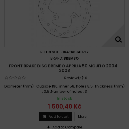
REFERENCE:
F164-68B40717
BRAND:
BREMBO
FRONT BRAKE DISC BREMBO APRILIA 50 MOJITO 2004 -
2008
Review(s):
0
Diameter (mm) : Outside 190, inner 58, holes 8,5 .Thickness (mm)
: 3,5 .Number of holes : 3
In stock
1 500,40 Kč
Add to cart
More
Add to Compare