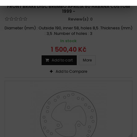
FRONT BRAKE DISC BREMBO APRILIA 50 HABANA CUSTOM
1999 -
Review(s):
0
Diameter (mm) : Outside 190, inner 58, holes 8,5 .Thickness (mm)
: 3,5 .Number of holes : 3
In stock
1 500,40 Kč
Add to cart
More
Add to Compare