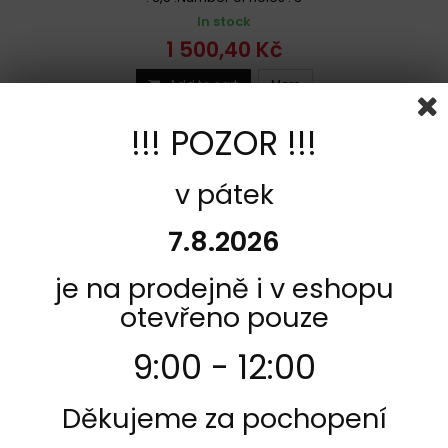
In stock
1 500,40 Kč
Add to cart
More
Add to Compare
!!! POZOR !!!
v pátek
7.8.2026
je na prodejně i v eshopu
otevřeno pouze
9:00 - 12:00
Děkujeme za pochopení
REFERENCE:
F162-68B40717
BRAND:
BREMBO